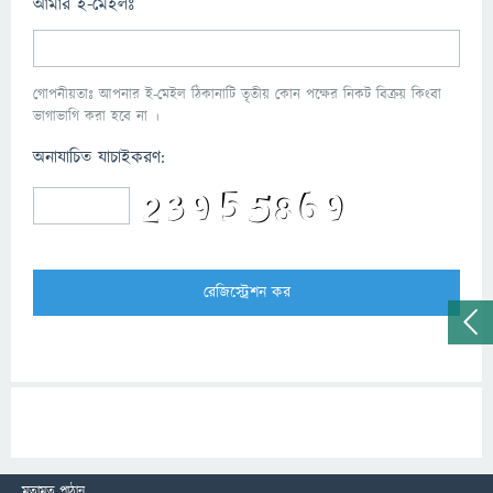
আমার ই-মেইলঃ
গোপনীয়তাঃ আপনার ই-মেইল ঠিকানাটি তৃতীয় কোন পক্ষের নিকট বিক্রয় কিংবা
ভাগাভাগি করা হবে না ।
অনাযাচিত যাচাইকরণ:
মতামত পাঠান