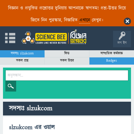
বিজ্ঞান ও প্রযুক্তির প্রশ্নোত্তর দুনিয়ায় আপনাকে স্বাগতম! প্রশ্ন-উত্তর দিয়ে
জিতে নিন পুরস্কার, বিস্তারিত
এখানে
দেখুন।
লগ ইন
সদস্যঃ slzukcom
ফিড
সাম্প্রতিক কর্মকান্ড
সকল প্রশ্ন
সকল উত্তর
Badges
সদস্যঃ slzukcom
slzukcom এর ওয়াল