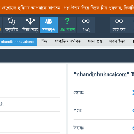
তির প্রশ্নোত্তর দুনিয়ায় আপনাকে স্বাগতম! প্রশ্ন-উত্তর দিয়ে জিতে নিন পুরস্কার, বিস্ত
!
অনুত্তরিত
বিভাগসমূহ
সদস্যবৃন্দ
প্রশ্ন করুন
FAQ
চ্যাট রুম
ঃ nhandinhnhacaicom
ফিড
সাম্প্রতিক কর্মকান্ড
সকল প্রশ্ন
সকল উত্তর
"nhandinhnhacaicom" র ক
স্কোরঃ
ái
প্রশ্নঃ
উত্তরঃ