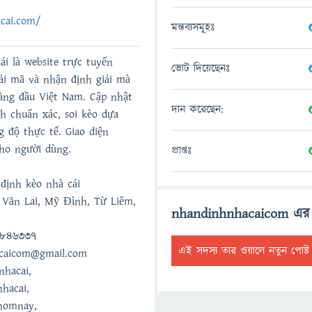
cai.com/
মন্তব্যসমূহঃ
i là website trực tuyến
ভোট দিয়েছেনঃ
iải mã và nhận định giải mà
hàng đầu Việt Nam. Cập nhật
দান করেছেন:
h chuẩn xác, soi kèo dựa
g độ thực tế. Giao diện
ho người dùng.
প্রাপ্তঃ
định kèo nhà cái
 Văn Lai, Mỹ Đình, Từ Liêm,
nhandinhnhacaicom এর
2846337
এই সদস্য তার ওয়ালে নতুন পোষ্
caicom@gmail.com
nhacai,
hacai,
homnay,