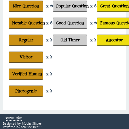
Nice Question
x 3
Popular Question
x 4
Great Question
Notable Question
x 4
Good Question
x 3
Famous Questi
Regular
x 1
Old-Timer
x 1
Ancestor
Visitor
x 1
Verified Human
x 1
Photogenic
x 1
মতামত পাঠান
Designed by
Mobin Sikder
Powered by
Science Bee