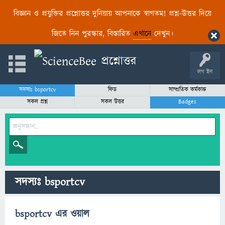
বিজ্ঞান ও প্রযুক্তির প্রশ্নোত্তর দুনিয়ায় আপনাকে স্বাগতম! প্রশ্ন-উত্তর দিয়ে
জিতে নিন পুরস্কার, বিস্তারিত
এখানে
দেখুন।
লগ ইন
সদস্যঃ bsportcv
ফিড
সাম্প্রতিক কর্মকান্ড
সকল প্রশ্ন
সকল উত্তর
Badges
সদস্যঃ bsportcv
bsportcv এর ওয়াল