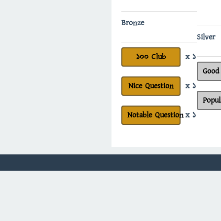
Bronze
Silver
100 Club
x 1
Good
Nice Question
x 1
Popul
Notable Question
x 1