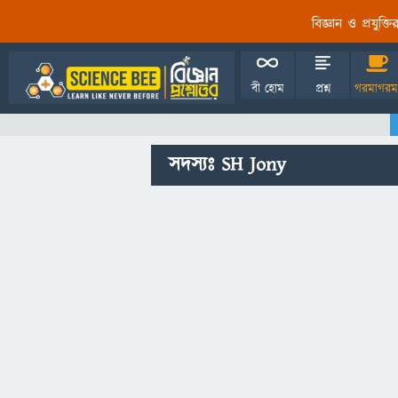
বিজ্ঞান ও প্রযুক্
বী হোম
প্রশ্ন
গরমাগরম
সদস্যঃ SH Jony