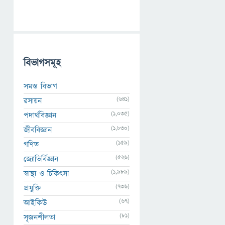
বিভাগসমূহ
সমস্ত বিভাগ
(641)
রসায়ন
(1,035)
পদার্থবিজ্ঞান
(1,830)
জীববিজ্ঞান
(159)
গণিত
(526)
জ্যোতির্বিজ্ঞান
(1,989)
স্বাস্থ্য ও চিকিৎসা
(736)
প্রযুক্তি
(67)
আইকিউ
(81)
সৃজনশীলতা