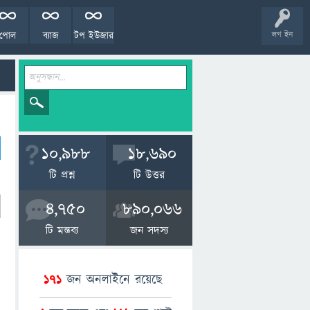
পোল
ব্যাজ
টপ ইউজার
লগ ইন
10,988
18,690
টি প্রশ্ন
টি উত্তর
4,750
890,066
টি মন্তব্য
জন সদস্য
171
জন অনলাইনে রয়েছে