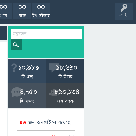
পোল
ব্যাজ
টপ ইউজার
লগ ইন
10,989
18,690
টি প্রশ্ন
টি উত্তর
4,750
890,134
টি মন্তব্য
জন সদস্য
56
জন অনলাইনে রয়েছে