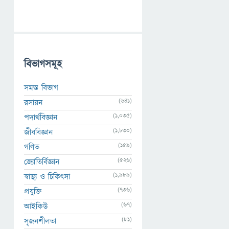
বিভাগসমূহ
সমস্ত বিভাগ
(641)
রসায়ন
(1,035)
পদার্থবিজ্ঞান
(1,830)
জীববিজ্ঞান
(159)
গণিত
(526)
জ্যোতির্বিজ্ঞান
(1,989)
স্বাস্থ্য ও চিকিৎসা
(736)
প্রযুক্তি
(67)
আইকিউ
(81)
সৃজনশীলতা