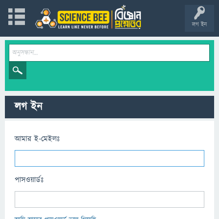
লগ ইন
লগ ইন
আমার ই-মেইলঃ
পাসওয়ার্ডঃ