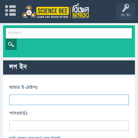
লগ ইন
লগ ইন
আমার ই-মেইলঃ
পাসওয়ার্ডঃ