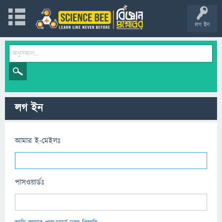
লগ ইন
লগ ইন
আমার ই-মেইলঃ
পাসওয়ার্ডঃ