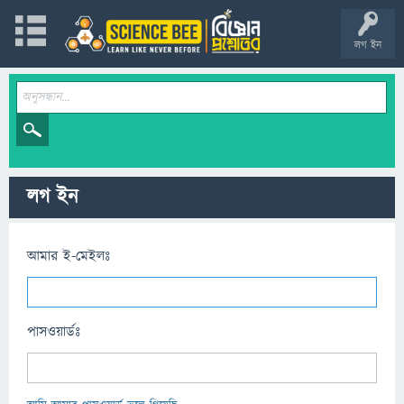
লগ ইন
লগ ইন
আমার ই-মেইলঃ
পাসওয়ার্ডঃ