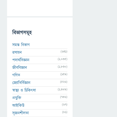
বিভাগসমূহ
সমস্ত বিভাগ
(641)
রসায়ন
(1,035)
পদার্থবিজ্ঞান
(1,830)
জীববিজ্ঞান
(159)
গণিত
(526)
জ্যোতির্বিজ্ঞান
(1,989)
স্বাস্থ্য ও চিকিৎসা
(736)
প্রযুক্তি
(67)
আইকিউ
(81)
সৃজনশীলতা