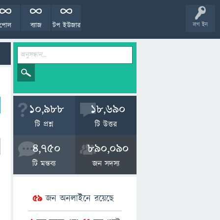
পোল
ব্যাজ
টপ ইউজার
লগ ইন
10,988
18,690
টি প্রশ্ন
টি উত্তর
4,750
890,090
টি মন্তব্য
জন সদস্য
59
জন অনলাইনে রয়েছে