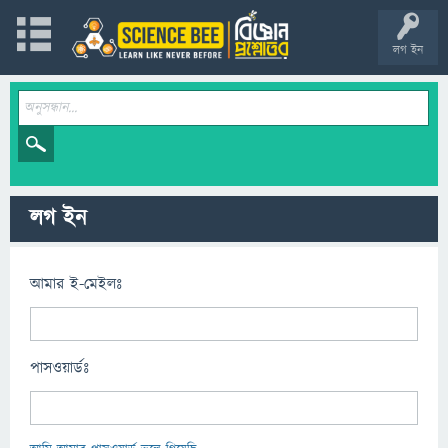
লগ ইন
লগ ইন
আমার ই-মেইলঃ
পাসওয়ার্ডঃ