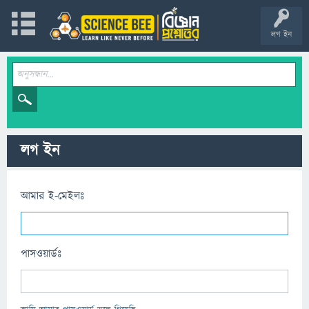
লগ ইন
লগ ইন
আমার ই-মেইলঃ
পাসওয়ার্ডঃ