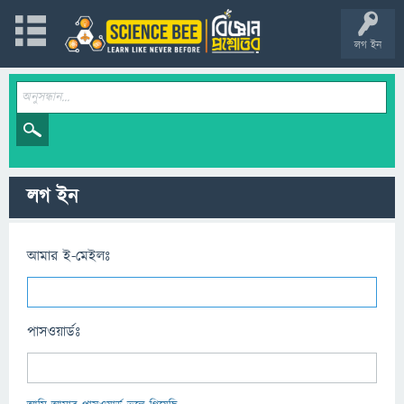
লগ ইন
লগ ইন
আমার ই-মেইলঃ
পাসওয়ার্ডঃ