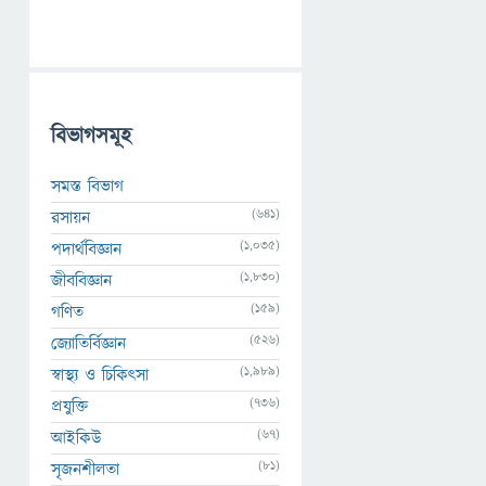
বিভাগসমূহ
সমস্ত বিভাগ
(641)
রসায়ন
(1,035)
পদার্থবিজ্ঞান
(1,830)
জীববিজ্ঞান
(159)
গণিত
(526)
জ্যোতির্বিজ্ঞান
(1,989)
স্বাস্থ্য ও চিকিৎসা
(736)
প্রযুক্তি
(67)
আইকিউ
(81)
সৃজনশীলতা