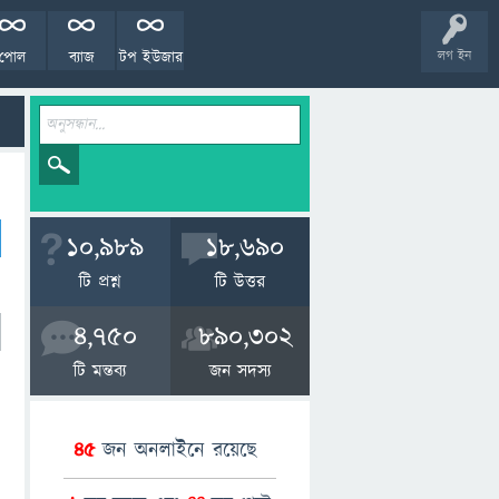
পোল
ব্যাজ
টপ ইউজার
লগ ইন
10,989
18,690
টি প্রশ্ন
টি উত্তর
4,750
890,302
টি মন্তব্য
জন সদস্য
45
জন অনলাইনে রয়েছে