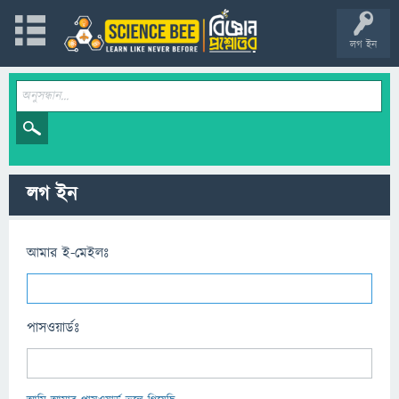
লগ ইন
লগ ইন
আমার ই-মেইলঃ
পাসওয়ার্ডঃ