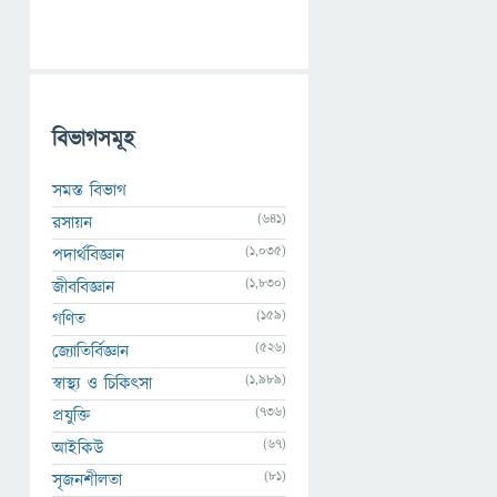
বিভাগসমূহ
সমস্ত বিভাগ
(641)
রসায়ন
(1,035)
পদার্থবিজ্ঞান
(1,830)
জীববিজ্ঞান
(159)
গণিত
(526)
জ্যোতির্বিজ্ঞান
(1,989)
স্বাস্থ্য ও চিকিৎসা
(736)
প্রযুক্তি
(67)
আইকিউ
(81)
সৃজনশীলতা