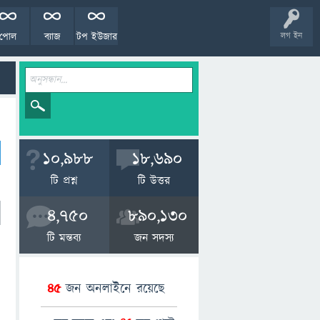
পোল
ব্যাজ
টপ ইউজার
লগ ইন
10,988
18,690
টি প্রশ্ন
টি উত্তর
4,750
890,130
টি মন্তব্য
জন সদস্য
45
জন অনলাইনে রয়েছে