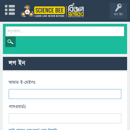
লগ ইন
লগ ইন
আমার ই-মেইলঃ
পাসওয়ার্ডঃ