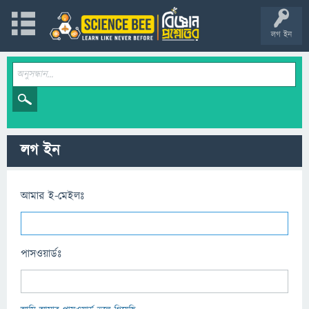
লগ ইন
লগ ইন
আমার ই-মেইলঃ
পাসওয়ার্ডঃ