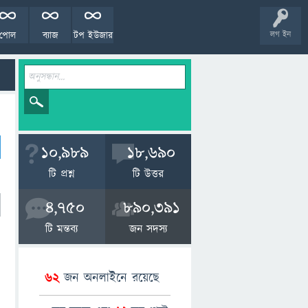
পোল
ব্যাজ
টপ ইউজার
লগ ইন
10,989
18,690
টি প্রশ্ন
টি উত্তর
4,750
890,391
টি মন্তব্য
জন সদস্য
62
জন অনলাইনে রয়েছে