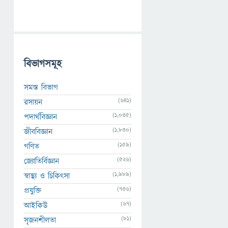
বিভাগসমূহ
সমস্ত বিভাগ
(641)
রসায়ন
(1,035)
পদার্থবিজ্ঞান
(1,830)
জীববিজ্ঞান
(159)
গণিত
(526)
জ্যোতির্বিজ্ঞান
(1,989)
স্বাস্থ্য ও চিকিৎসা
(736)
প্রযুক্তি
(67)
আইকিউ
(81)
সৃজনশীলতা