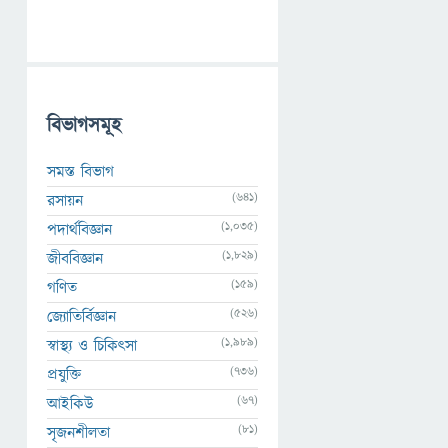
বিভাগসমূহ
সমস্ত বিভাগ
(641)
রসায়ন
(1,035)
পদার্থবিজ্ঞান
(1,829)
জীববিজ্ঞান
(159)
গণিত
(526)
জ্যোতির্বিজ্ঞান
(1,989)
স্বাস্থ্য ও চিকিৎসা
(736)
প্রযুক্তি
(67)
আইকিউ
(81)
সৃজনশীলতা