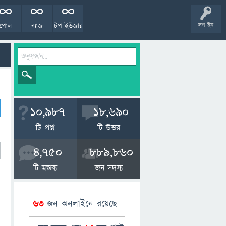
পোল
ব্যাজ
টপ ইউজার
লগ ইন
10,987
18,690
টি প্রশ্ন
টি উত্তর
4,750
889,860
টি মন্তব্য
জন সদস্য
63
জন অনলাইনে রয়েছে