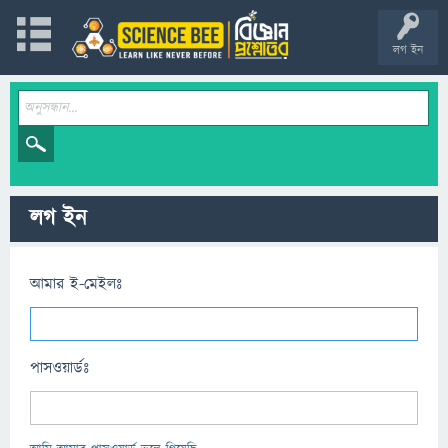
লগ ইন
লগ ইন
আমার ই-মেইলঃ
পাসওয়ার্ডঃ