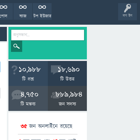
পোল
ব্যাজ
টপ ইউজার
লগ ইন
10,988
18,690
টি প্রশ্ন
টি উত্তর
4,750
889,984
টি মন্তব্য
জন সদস্য
35
জন অনলাইনে রয়েছে