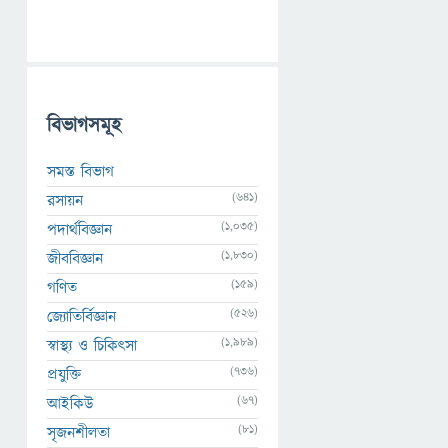
বিভাগসমূহ
সমস্ত বিভাগ
(641)
রসায়ন
(1,035)
পদার্থবিজ্ঞান
(1,830)
জীববিজ্ঞান
(159)
গণিত
(526)
জ্যোতির্বিজ্ঞান
(1,989)
স্বাস্থ্য ও চিকিৎসা
(736)
প্রযুক্তি
(67)
আইকিউ
(81)
সৃজনশীলতা