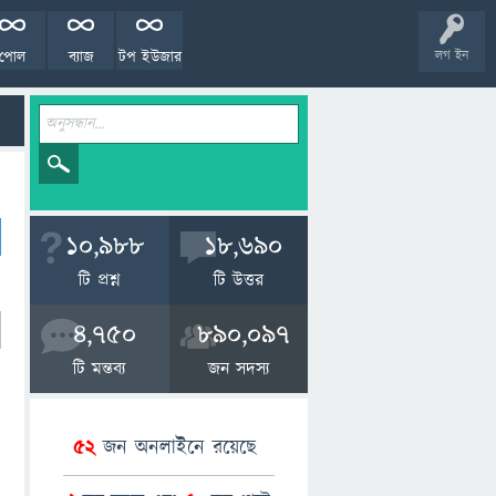
পোল
ব্যাজ
টপ ইউজার
লগ ইন
10,988
18,690
টি প্রশ্ন
টি উত্তর
4,750
890,097
টি মন্তব্য
জন সদস্য
52
জন অনলাইনে রয়েছে