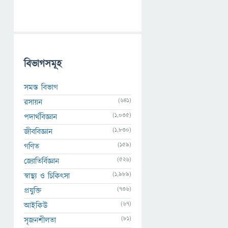
বিভাগসমূহ
সমস্ত বিভাগ
(641)
রসায়ন
(1,035)
পদার্থবিজ্ঞান
(1,830)
জীববিজ্ঞান
(159)
গণিত
(526)
জ্যোতির্বিজ্ঞান
(1,989)
স্বাস্থ্য ও চিকিৎসা
(736)
প্রযুক্তি
(67)
আইকিউ
(81)
সৃজনশীলতা