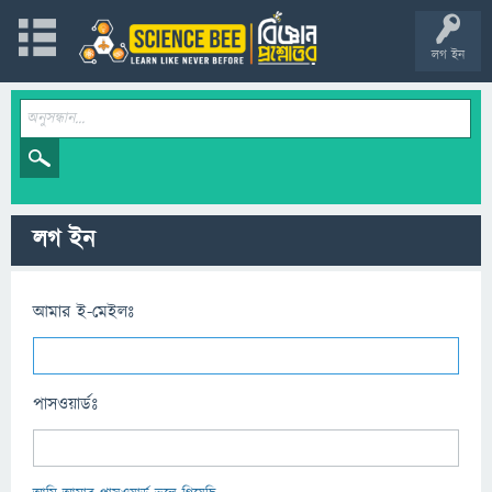
লগ ইন
লগ ইন
আমার ই-মেইলঃ
পাসওয়ার্ডঃ