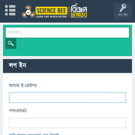
লগ ইন
লগ ইন
আমার ই-মেইলঃ
পাসওয়ার্ডঃ