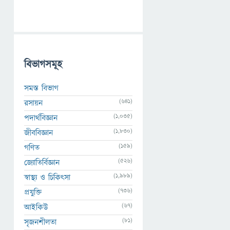
বিভাগসমূহ
সমস্ত বিভাগ
(641)
রসায়ন
(1,035)
পদার্থবিজ্ঞান
(1,830)
জীববিজ্ঞান
(159)
গণিত
(526)
জ্যোতির্বিজ্ঞান
(1,989)
স্বাস্থ্য ও চিকিৎসা
(736)
প্রযুক্তি
(67)
আইকিউ
(81)
সৃজনশীলতা