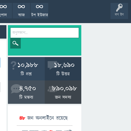
পোল
ব্যাজ
টপ ইউজার
লগ ইন
10,988
18,690
টি প্রশ্ন
টি উত্তর
4,750
890,098
টি মন্তব্য
জন সদস্য
48
জন অনলাইনে রয়েছে