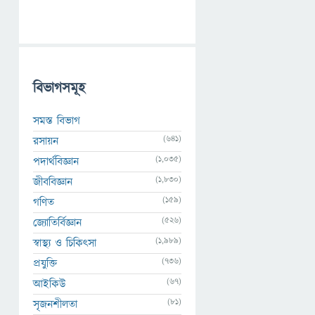
বিভাগসমূহ
সমস্ত বিভাগ
(641)
রসায়ন
(1,035)
পদার্থবিজ্ঞান
(1,830)
জীববিজ্ঞান
(159)
গণিত
(526)
জ্যোতির্বিজ্ঞান
(1,989)
স্বাস্থ্য ও চিকিৎসা
(736)
প্রযুক্তি
(67)
আইকিউ
(81)
সৃজনশীলতা