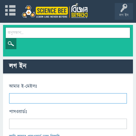
লগ ইন
লগ ইন
আমার ই-মেইলঃ
পাসওয়ার্ডঃ