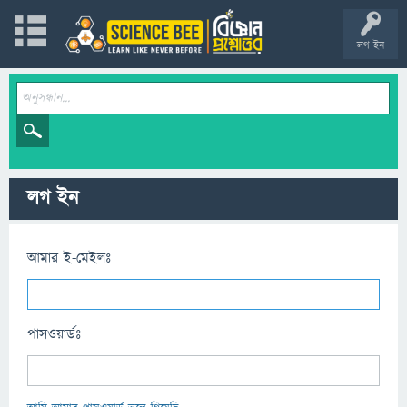
লগ ইন
লগ ইন
আমার ই-মেইলঃ
পাসওয়ার্ডঃ