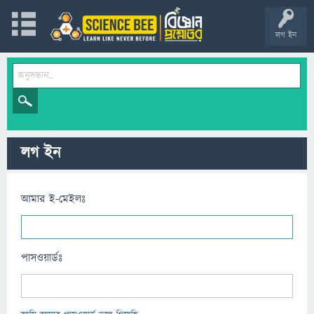
লগ ইন
লগ ইন
আমার ই-মেইলঃ
পাসওয়ার্ডঃ