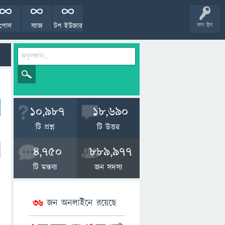
পোল
ব্যাজ
টপ ইউজার
লগ ইন
10,987
18,690
টি প্রশ্ন
টি উত্তর
4,750
889,977
টি মন্তব্য
জন সদস্য
36
জন অনলাইনে রয়েছে