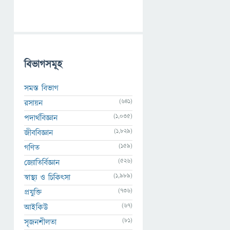
বিভাগসমূহ
সমস্ত বিভাগ
(641)
রসায়ন
(1,035)
পদার্থবিজ্ঞান
(1,829)
জীববিজ্ঞান
(159)
গণিত
(526)
জ্যোতির্বিজ্ঞান
(1,989)
স্বাস্থ্য ও চিকিৎসা
(736)
প্রযুক্তি
(67)
আইকিউ
(81)
সৃজনশীলতা