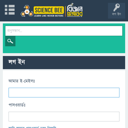
লগ ইন
লগ ইন
আমার ই-মেইলঃ
পাসওয়ার্ডঃ