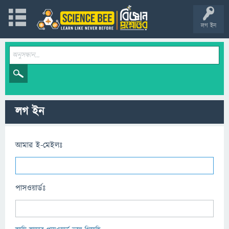
লগ ইন
লগ ইন
আমার ই-মেইলঃ
পাসওয়ার্ডঃ