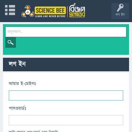
লগ ইন
লগ ইন
আমার ই-মেইলঃ
পাসওয়ার্ডঃ