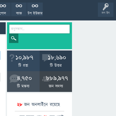
পোল
ব্যাজ
টপ ইউজার
লগ ইন
10,987
18,690
টি প্রশ্ন
টি উত্তর
4,750
889,977
টি মন্তব্য
জন সদস্য
28
জন অনলাইনে রয়েছে