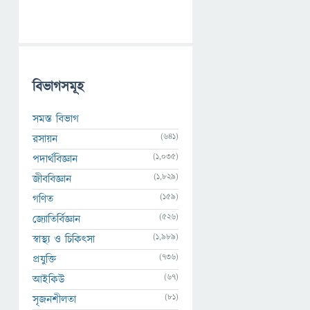
বিভাগসমূহ
সমস্ত বিভাগ
(641)
রসায়ন
(1,035)
পদার্থবিজ্ঞান
(1,829)
জীববিজ্ঞান
(159)
গণিত
(526)
জ্যোতির্বিজ্ঞান
(1,989)
স্বাস্থ্য ও চিকিৎসা
(736)
প্রযুক্তি
(67)
আইকিউ
(81)
সৃজনশীলতা