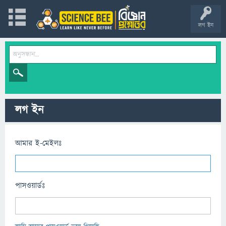
লগ ইন
লগ ইন
আমার ই-মেইলঃ
পাসওয়ার্ডঃ