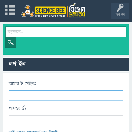
লগ ইন
লগ ইন
আমার ই-মেইলঃ
পাসওয়ার্ডঃ