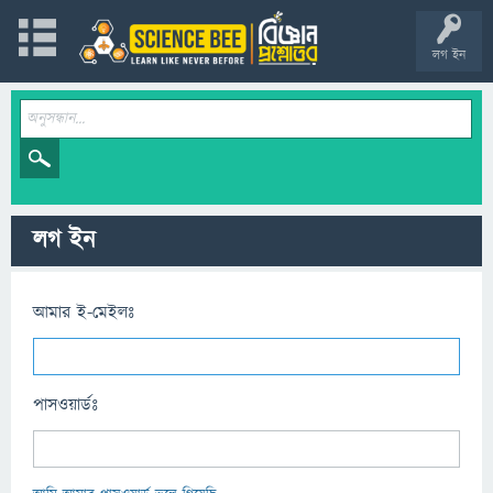
লগ ইন
লগ ইন
আমার ই-মেইলঃ
পাসওয়ার্ডঃ