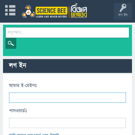
লগ ইন
লগ ইন
আমার ই-মেইলঃ
পাসওয়ার্ডঃ