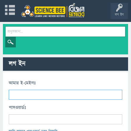
লগ ইন
লগ ইন
আমার ই-মেইলঃ
পাসওয়ার্ডঃ