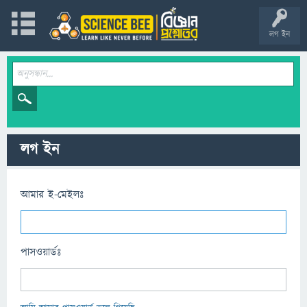
লগ ইন
লগ ইন
আমার ই-মেইলঃ
পাসওয়ার্ডঃ