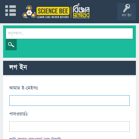
লগ ইন
লগ ইন
আমার ই-মেইলঃ
পাসওয়ার্ডঃ