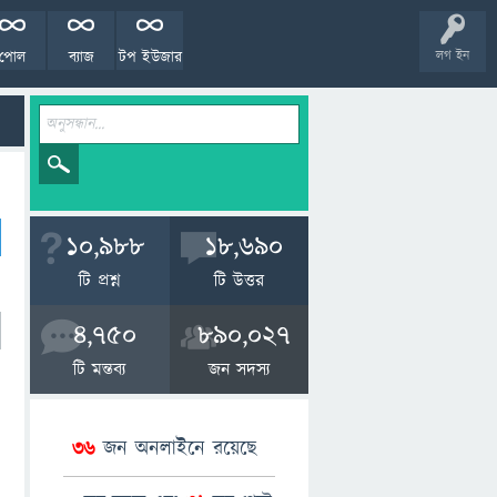
পোল
ব্যাজ
টপ ইউজার
লগ ইন
10,988
18,690
টি প্রশ্ন
টি উত্তর
4,750
890,027
টি মন্তব্য
জন সদস্য
36
জন অনলাইনে রয়েছে