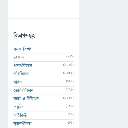
বিভাগসমূহ
সমস্ত বিভাগ
(641)
রসায়ন
(1,035)
পদার্থবিজ্ঞান
(1,830)
জীববিজ্ঞান
(159)
গণিত
(526)
জ্যোতির্বিজ্ঞান
(1,989)
স্বাস্থ্য ও চিকিৎসা
(736)
প্রযুক্তি
(67)
আইকিউ
(81)
সৃজনশীলতা