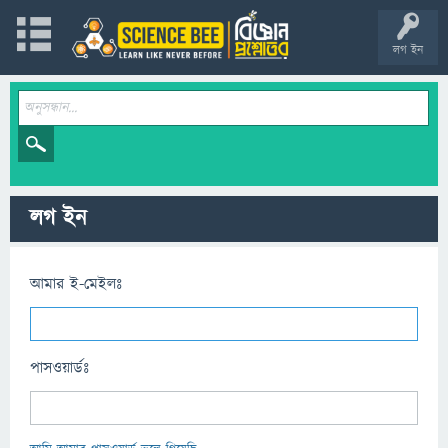
লগ ইন
লগ ইন
আমার ই-মেইলঃ
পাসওয়ার্ডঃ