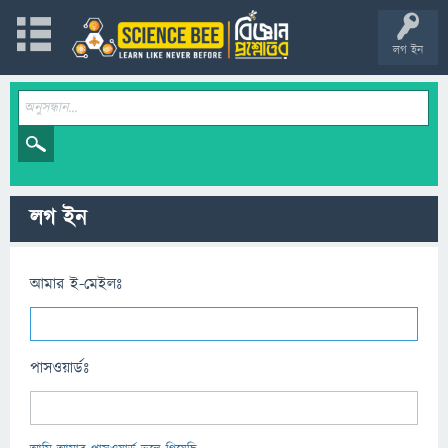
লগ ইন
লগ ইন
আমার ই-মেইলঃ
পাসওয়ার্ডঃ