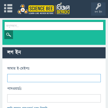
লগ ইন
লগ ইন
আমার ই-মেইলঃ
পাসওয়ার্ডঃ