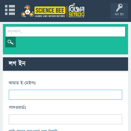
লগ ইন
লগ ইন
আমার ই-মেইলঃ
পাসওয়ার্ডঃ